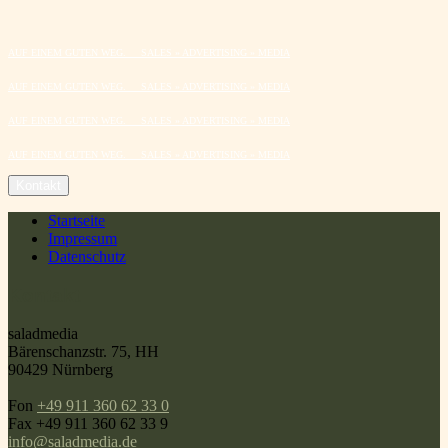
AUF EINEM GUTEN WEG. SALES » ADVERTISING » MEDIA
AUF EINEM GUTEN WEG. SALES » ADVERTISING » MEDIA
AUF EINEM GUTEN WEG. SALES » ADVERTISING » MEDIA
AUF EINEM GUTEN WEG. SALES » ADVERTISING » MEDIA
Startseite
Impressum
Datenschutz
Kontakt
saladmedia
Bärenschanzstr. 75, HH
90429 Nürnberg
Fon
+49 911 360 62 33 0
Fax +49 911 360 62 33 9
info@saladmedia.de