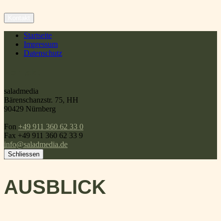
Startseite
Impressum
Datenschutz
Kontakt
saladmedia
Bärenschanzstr. 75, HH
90429 Nürnberg
Fon
+49 911 360 62 33 0
Fax +49 911 360 62 33 9
info@saladmedia.de
Schliessen
AUSBLICK